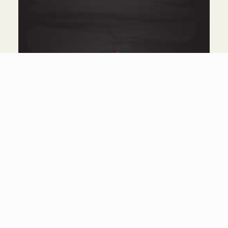
Jeux sur le dessert