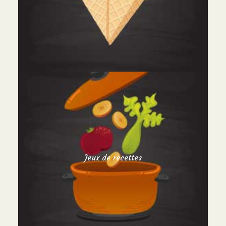
Jeux de recettes