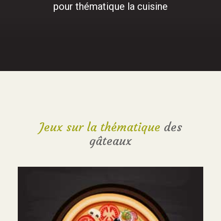
pour thématique la cuisine
Jeux sur la thématique
des
gâteaux