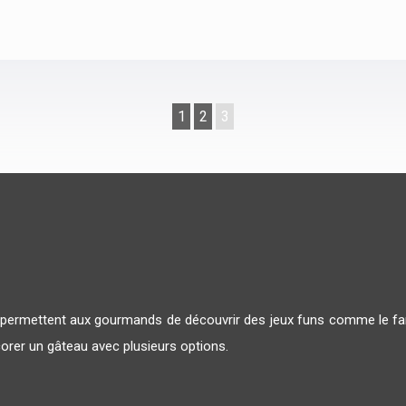
1
2
3
x permettent aux gourmands de découvrir des jeux funs comme le fan
corer un gâteau avec plusieurs options.