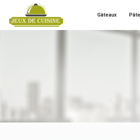
Gâteaux
Pât